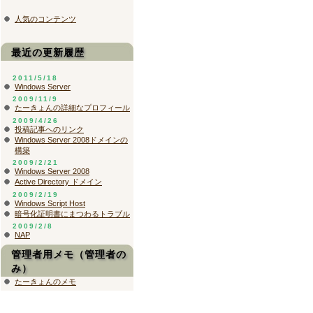
人気のコンテンツ
最近の更新履歴
2011/5/18
Windows Server
2009/11/9
たーきょんの詳細なプロフィール
2009/4/26
投稿記事へのリンク
Windows Server 2008ドメインの
構築
2009/2/21
Windows Server 2008
Active Directory ドメイン
2009/2/19
Windows Script Host
暗号化証明書にまつわるトラブル
2009/2/8
NAP
管理者用メモ（管理者の
み）
たーきょんのメモ