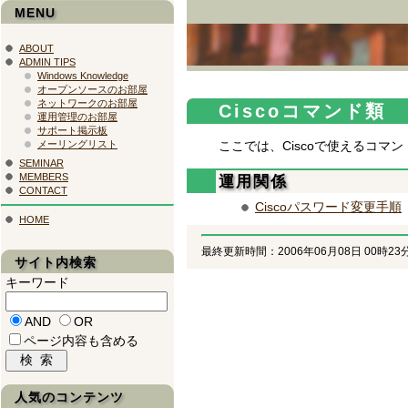
MENU
ABOUT
ADMIN TIPS
Windows Knowledge
オープンソースのお部屋
ネットワークのお部屋
Ciscoコマンド類
運用管理のお部屋
サポート掲示板
メーリングリスト
ここでは、Ciscoで使えるコマ
SEMINAR
MEMBERS
運用関係
CONTACT
Ciscoパスワード変更手順
HOME
最終更新時間：2006年06月08日 00時23
サイト内検索
キーワード
AND
OR
ページ内容も含める
人気のコンテンツ