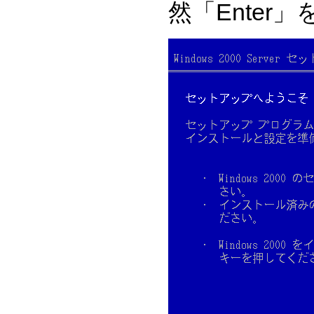
然「Enter