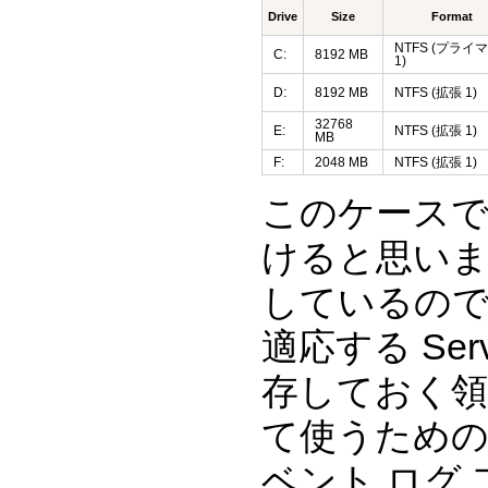
Drive
Size
Format
NTFS (プライ
C:
8192 MB
1)
D:
8192 MB
NTFS (拡張 1)
32768
E:
NTFS (拡張 1)
MB
F:
2048 MB
NTFS (拡張 1)
このケースでは
けると思いま
しているのでし
適応する Serv
存しておく
て使うための
ベント ログ