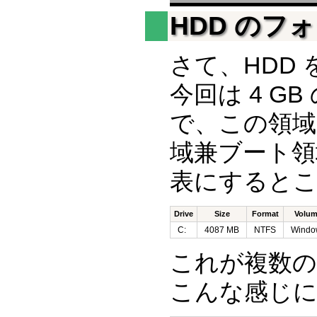
HDD のフ
さて、HDD
今回は 4 G
で、この領域
域兼ブート領
表にすると
Drive
Size
Format
Volum
C:
4087 MB
NTFS
Windo
これが複数
こんな感じ