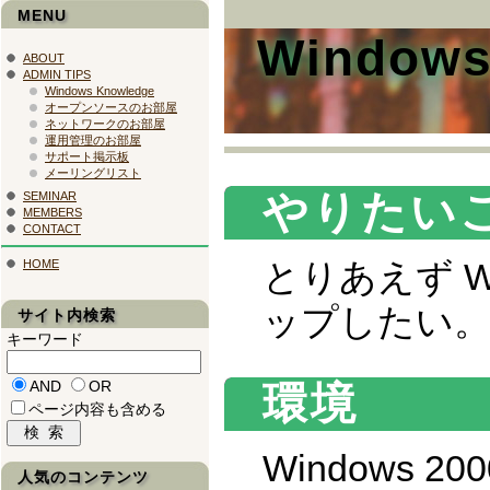
MENU
Windows
ABOUT
ADMIN TIPS
Windows Knowledge
オープンソースのお部屋
ネットワークのお部屋
運用管理のお部屋
サポート掲示板
メーリングリスト
やりたい
SEMINAR
MEMBERS
CONTACT
とりあえず Win
HOME
ップしたい
サイト内検索
キーワード
AND
OR
環境
ページ内容も含める
Windows 20
人気のコンテンツ