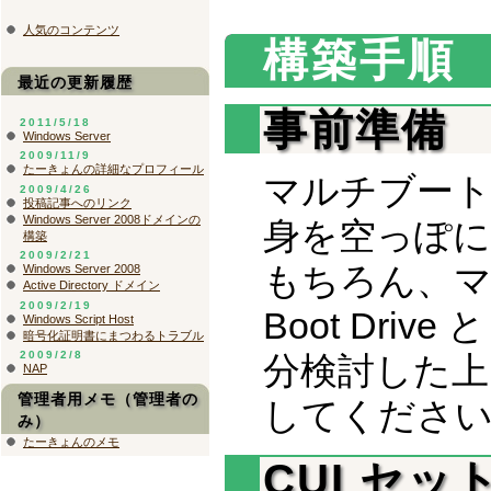
人気のコンテンツ
構築手順
最近の更新履歴
事前準備
2011/5/18
Windows Server
2009/11/9
たーきょんの詳細なプロフィール
マルチブート
2009/4/26
投稿記事へのリンク
Windows Server 2008ドメインの
身を空っぽ
構築
2009/2/21
もちろん、
Windows Server 2008
Active Directory ドメイン
2009/2/19
Boot Drive
Windows Script Host
暗号化証明書にまつわるトラブル
2009/2/8
分検討した上
NAP
管理者用メモ（管理者の
してくださ
み）
たーきょんのメモ
CUI セッ